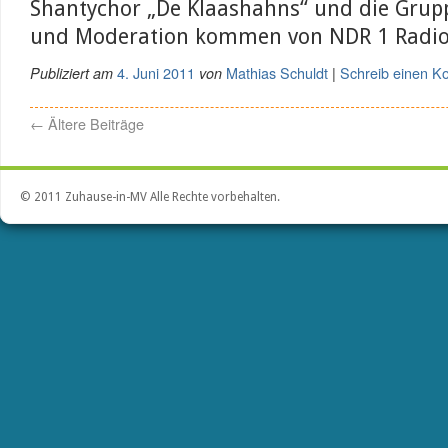
Shantychor „De Klaashahns“ und die Gruppe
und Moderation kommen von NDR 1 Radi
4. Juni 2011
Mathias Schuldt
Schreib einen 
Publiziert am
von
|
←
Ältere Beiträge
© 2011 Zuhause-in-MV Alle Rechte vorbehalten.