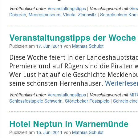
Veranstaltungstipps
Gre
Veröffentlicht unter
|
Verschlagwortet mit
Doberan
Meeresmuseum
Vineta
Zinnowitz
Schreib einen Ko
,
,
,
|
Veranstaltungstipps der Woche
Publiziert am
17. Juni 2011
von
Mathias Schuldt
Diese Woche feiert in der Landeshauptsta
Premiere und auf Rügen sind die Piraten 
Wer Lust hat auf die Geschichte Mecklenb
seine schönsten Herrenhäuser.
Weiterles
Veranstaltungstipps
MIT
Veröffentlicht unter
|
Verschlagwortet mit
Schlossfestspiele Schwerin
Störtebeker Festspiele
Schreib ein
,
|
Hotel Neptun in Warnemünde
Publiziert am
15. Juni 2011
von
Mathias Schuldt