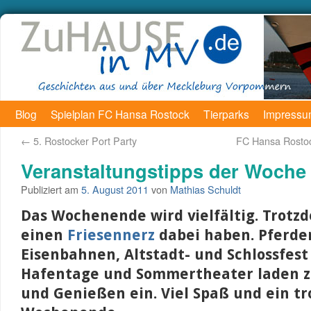
Blog
Spielplan FC Hansa Rostock
Tierparks
Impress
←
5. Rostocker Port Party
FC Hansa Rosto
Veranstaltungstipps der Woche
Publiziert am
5. August 2011
von
Mathias Schuldt
Das Wochenende wird vielfältig. Trotzd
einen
Friesennerz
dabei haben. Pferd
Eisenbahnen, Altstadt- und Schlossfest
Hafentage und Sommertheater laden
und Genießen ein. Viel Spaß und ein t